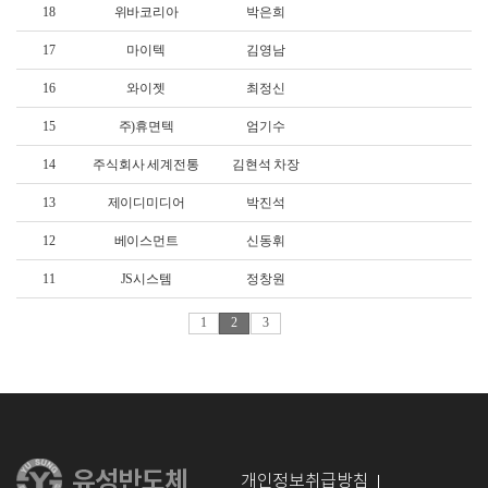
18
위바코리아
박은희
17
마이텍
김영남
16
와이젯
최정신
15
주)휴면텍
엄기수
14
주식회사 세계전통
김현석 차장
13
제이디미디어
박진석
12
베이스먼트
신동휘
11
JS시스템
정창원
1
2
3
개인정보취급방침