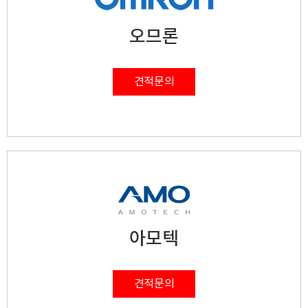
오므론
견적문의
아모텍
견적문의