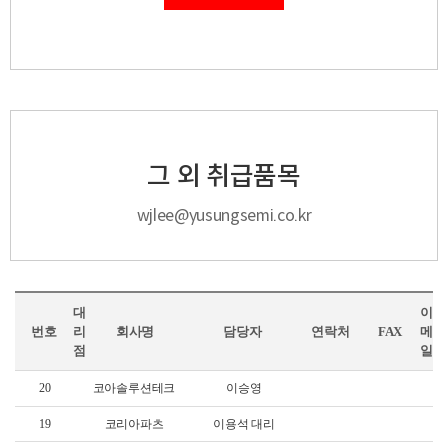
그 외 취급품목
wjlee@yusungsemi.co.kr
대
이
번호
리
회사명
담당자
연락처
FAX
메
점
일
20
코아솔루션테크
이승영
19
코리아파츠
이용석 대리